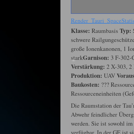
Render_Tauri_SpaceStati
Klasse:
Typ:
Raumbasis
schwere Railgungeschütze,
große Ionenkanonen, 1 Io
Garnison:
stark
3 F-302-
Verstärkung:
2 X-303, 2
Produktion:
Voraus
UAV
Baukosten:
??? Ressource
Ressourceneinheiten (Gef
Die Raumstation der Tau’
Abwehr feindlicher Übergr
werden. Sie ist sowohl i
verfügbar. In der GE ist