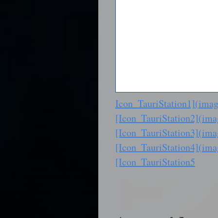
Icon_TauriStation1](imag
[Icon_TauriStation2](ima
[Icon_TauriStation3](ima
[Icon_TauriStation4](ima
[Icon_TauriStation5