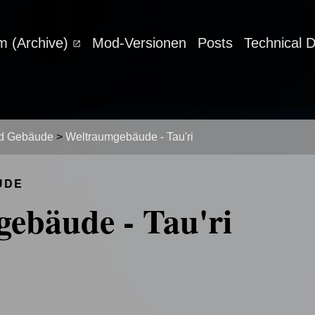
m (Archive)
Mod-Versionen
Posts
Technical 
nd Gebäude
>
Weltraumgebäude - Tau'ri
UDE
ebäude - Tau'ri