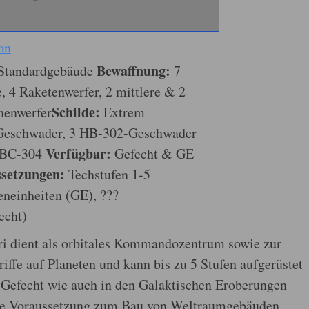
on
Bewaffnung:
Standardgebäude
7
 4 Raketenwerfer, 2 mittlere & 2
Schilde:
nenwerfer
Extrem
Geschwader, 3 HB-302-Geschwader
Verfügbar:
 BC-304
Gefecht & GE
setzungen:
Techstufen 1-5
neinheiten (GE), ???
echt)
ri dient als orbitales Kommandozentrum sowie zur
iffe auf Planeten und kann bis zu 5 Stufen aufgerüstet
m Gefecht wie auch in den Galaktischen Eroberungen
 sie Voraussetzung zum Bau von Weltraumgebäuden