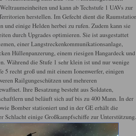
 Weltraumeinheiten und kann ab Techstufe 1 UAVs zur
erritorien herstellen. Im Gefecht dient die Raumstatio
n und einige Helden herbei zu rufen. Zudem kann sie
iten durch Upgrades optimieren. Sie ist ausgestattet
temen, einer Langstreckenkommunikationsanlage,
dicken Hüllenpanzerung, einem riesigen Hangardeck und
en. Während die Stufe 1 sehr klein ist und nur wenige
ufe 5 recht groß und mit einem Ionenwerfer, einigen
hweren Railgungeschützen und mehreren
affnet. Ihre Besatzung besteht aus Soldaten,
haftlern und beläuft sich auf bis zu 400 Mann. In der
wie Bomber stationiert und in der GE erhält die
r Schlacht einige Großkampfschiffe zur Unterstützung