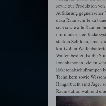
sowie zur Produktion von
Aufklärung gegnerischer T
dazu Raumschiffe zu baue
sich sowie alle Raumeinhe
mit modernsten Radarsys
starken Schilden, einer 
kraftvollen Waffenbatteri
Waffen besitzt, ist die St
Ionenkanonen, vielen sc
Raketenabschußrampen bew
Technikern sowie Wissensc
Hangarbucht sind Jäger so
Raumstation während eine