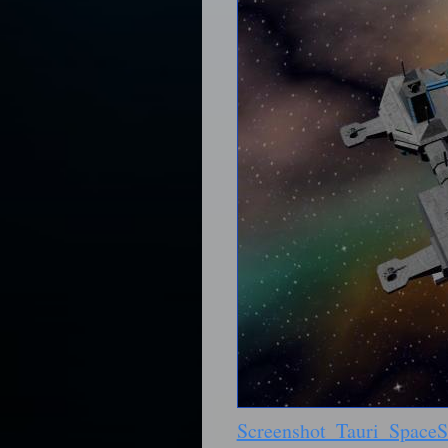
Screenshot_Tauri_SpaceS