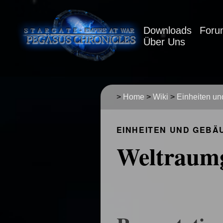
Downloads
Foru
Über Uns
>
Home
>
Wiki
>
Einheiten u
EINHEITEN UND GEBÄ
Weltraumg