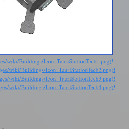
es/wiki/Buildings/Icon_TauriStationTech1.png)!
ges/wiki/Buildings/Icon_TauriStationTech2.png)!
ges/wiki/Buildings/Icon_TauriStationTech3.png)!
ges/wiki/Buildings/Icon_TauriStationTech4.png)!